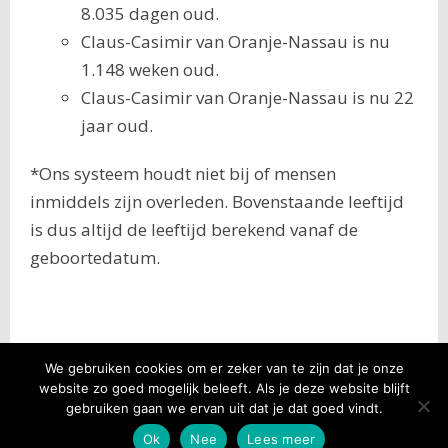
8.035 dagen oud.
Claus-Casimir van Oranje-Nassau is nu
1.148 weken oud.
Claus-Casimir van Oranje-Nassau is nu 22
jaar oud.
*Ons systeem houdt niet bij of mensen
inmiddels zijn overleden. Bovenstaande leeftijd
is dus altijd de leeftijd berekend vanaf de
geboortedatum.
We gebruiken cookies om er zeker van te zijn dat je onze
website zo goed mogelijk beleeft. Als je deze website blijft
Verjaardag – Geboortedatum – Leeftijd
© 2026
gebruiken gaan we ervan uit dat je dat goed vindt.
Disclaimer
Ok
Nee
Lees meer