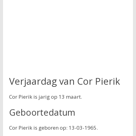
Verjaardag van Cor Pierik
Cor Pierik is jarig op 13 maart.
Geboortedatum
Cor Pierik is geboren op: 13-03-1965.