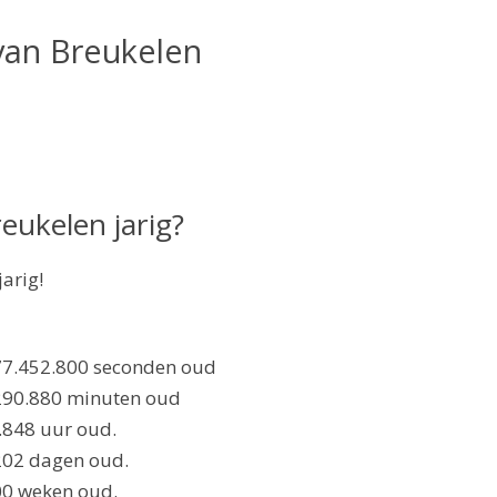
 van Breukelen
eukelen jarig?
arig!
177.452.800 seconden oud
.290.880 minuten oud
.848 uur oud.
202 dagen oud.
00 weken oud.