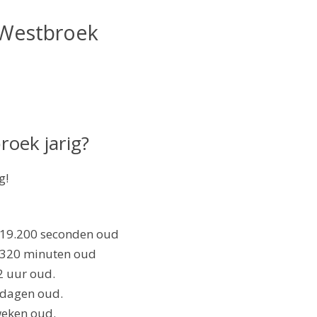
 Westbroek
oek jarig?
g!
219.200 seconden oud
.320 minuten oud
2 uur oud.
 dagen oud.
weken oud.