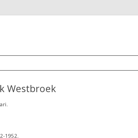
nk Westbroek
ari.
02-1952.