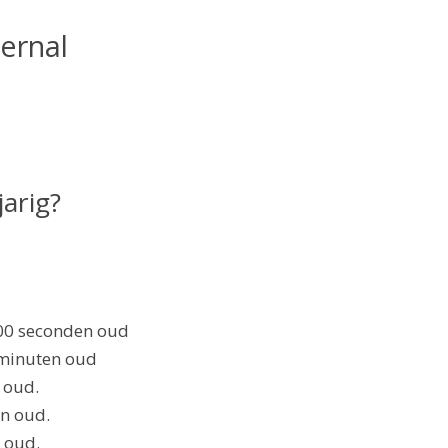
Bernal
jarig?
400 seconden oud
 minuten oud
 oud.
en oud.
 oud.