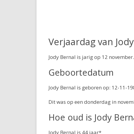
Verjaardag van Jody
Jody Bernal is jarig op 12 november.
Geboortedatum
Jody Bernal is geboren op: 12-11-19
Dit was op een donderdag in novem
Hoe oud is Jody Bern
Jody Bernal is 44 jaar*