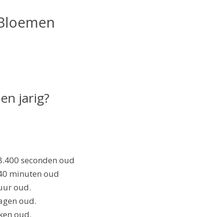
n Bloemen
en jarig?
58.400 seconden oud
640 minuten oud
uur oud.
agen oud.
ken oud.