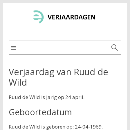
MENU BOVEN
Verjaardag van Ruud de
Wild
Ruud de Wild is jarig op 24 april.
Geboortedatum
Ruud de Wild is geboren op: 24-04-1969.