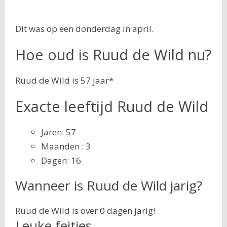
Dit was op een donderdag in april.
Hoe oud is Ruud de Wild nu?
Ruud de Wild is 57 jaar*
Exacte leeftijd Ruud de Wild
Jaren: 57
Maanden : 3
Dagen: 16
Wanneer is Ruud de Wild jarig?
Ruud de Wild is over 0 dagen jarig!
Leuke feitjes