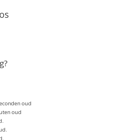
Bos
ig?
 seconden oud
nuten oud
d.
ud.
d.