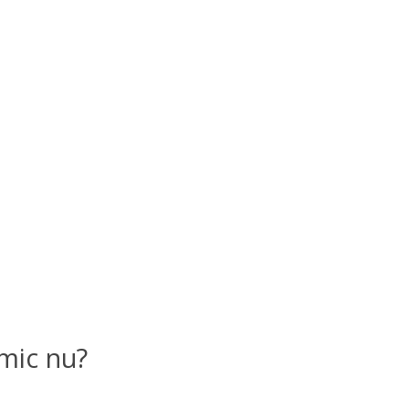
imic nu?