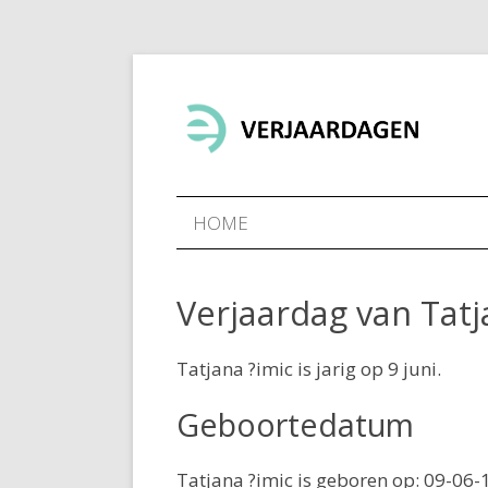
HOME
Verjaardag van Tatj
Tatjana ?imic is jarig op 9 juni.
Geboortedatum
Tatjana ?imic is geboren op: 09-06-