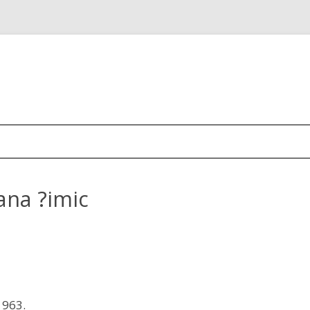
ana ?imic
1963.